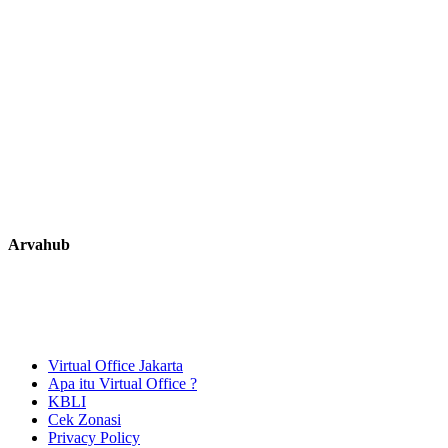
Arvahub
Disclaimer: Arvahub adalah perusahaan konsultan independen dan
bukan bagian dari instansi pemerintah. Kami membantu
memfasilitasi proses pengajuan legalitas usaha melalui sistem resmi
pemerintah atas nama klien.
Virtual Office Jakarta
Apa itu Virtual Office ?
KBLI
Cek Zonasi
Privacy Policy