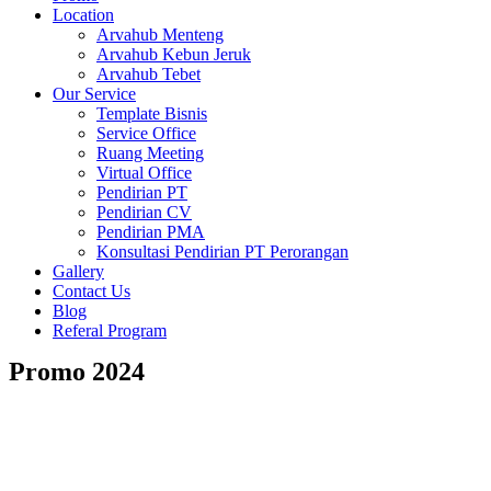
Location
Arvahub Menteng
Arvahub Kebun Jeruk
Arvahub Tebet
Our Service
Template Bisnis
Service Office
Ruang Meeting
Virtual Office
Pendirian PT
Pendirian CV
Pendirian PMA
Konsultasi Pendirian PT Perorangan
Gallery
Contact Us
Blog
Referal Program
Promo 2024