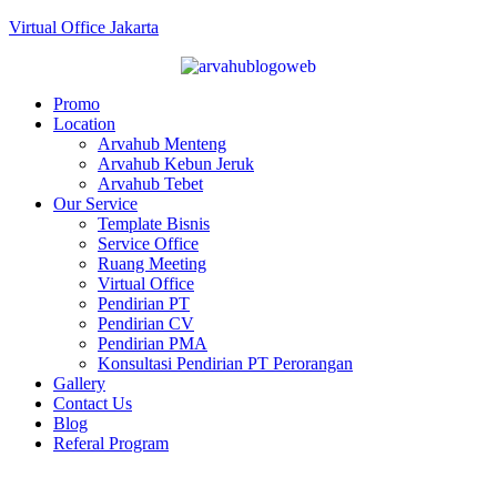
Virtual Office Jakarta
Promo
Location
Arvahub Menteng
Arvahub Kebun Jeruk
Arvahub Tebet
Our Service
Template Bisnis
Service Office
Ruang Meeting
Virtual Office
Pendirian PT
Pendirian CV
Pendirian PMA
Konsultasi Pendirian PT Perorangan
Gallery
Contact Us
Blog
Referal Program