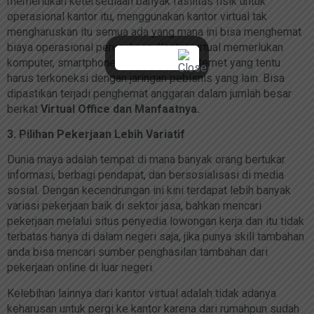
memerlukan ketersediaan banyak fasilitas fisik untuk
operasional kantor itu, menggunakan kantor virtual tak
mengharuskan itu semua ada yang mana ini bisa menghemat
biaya operasional perusahaan. Kantor virtual memerlukan
komputer, smartphone, serta koneksi internet yang tentu
harus terkoneksi dengan jaringan pebisnis yang lain. Bisa
dipastikan terjadi penghemat anggaran dalam jumlah besar
berkat
Virtual Office dan Manfaatnya.
3. Pilihan Pekerjaan Lebih Variatif
Dunia maya adalah tempat di mana banyak orang bertukar
informasi, berbagi pendapat, dan bersosialisasi di media
sosial. Dengan kecendrungan ini kini terdapat lebih banyak
variasi pekerjaan baik di sektor jasa, bahkan mencari
pekerjaan melalui situs penyedia lowongan kerja dan itu tidak
terbatas hanya di dalam negeri saja, jika punya skill tambahan
anda bisa mencari sumber penghasilan tambahan dari
pekerjaan online di luar negeri.
Kelebihan lainnya dari kantor virtual adalah tidak adanya
keharusan untuk pergi ke kantor karena dari rumahpun sudah