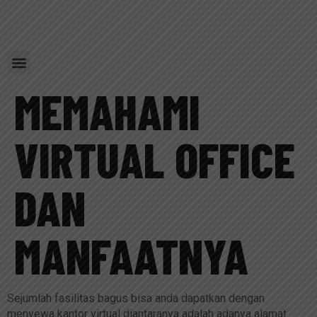
Our Service
Contact Us
Referal Program
MEMAHAMI
VIRTUAL OFFICE
DAN
MANFAATNYA
Sejumlah fasilitas bagus bisa anda dapatkan dengan
menyewa kantor virtual diantaranya adalah adanya alamat