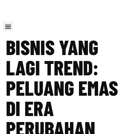
Our Service
Contact Us
Referal Program
BISNIS YANG
LAGI TREND:
PELUANG EMAS
DI ERA
PERUBAHAN