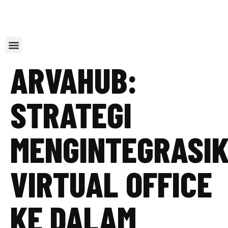
Our Service
Contact Us
Referal Program
ARVAHUB:
STRATEGI
MENGINTEGRASI
VIRTUAL OFFICE
KE DALAM