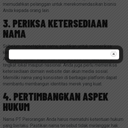
memudahkan pelanggan untuk merekomendasikan bisnis
Anda kepada orang lain.
3. PERIKSA KETERSEDIAAN
NAMA
Sebelum menetapkan nama, pastikan untuk memeriksa
ketersediaan nama tersebut. Cari tahu apakah nama yang
Anda pilih sudah digunakan oleh perusahaan lain, baik di
tingkat lokal maupun nasional. Anda juga perlu memeriksa
ketersediaan domain website dan akun media sosial.
Memiliki nama yang konsisten di berbagai platform dapat
membantu membangun identitas merek yang kuat.
4. PERTIMBANGKAN ASPEK
HUKUM
Nama PT Perorangan Anda harus mematuhi ketentuan hukum
yang berlaku. Pastikan nama tersebut tidak melanggar hak