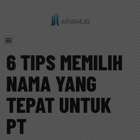
Our Service
Contact Us
Referal Program
6 TIPS MEMILIH
NAMA YANG
TEPAT UNTUK
PT