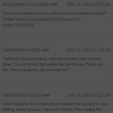
best binance referral code
May 14, 2026 at 9:44 pm
says:
Your article helped me a lot, is there any more related content?
https://www.binance.bh/futures/ref?
Thanks!
code=JW3W4Y3A
"oppna binance-konto
June 26, 2026 at 7:05 am
says:
Thank you for your sharing. I am worried that I lack creative
ideas. It is your article that makes me full of hope. Thank you.
But, I have a question, can you help me?
www.binance.info注册
July 10, 2026 at 3:27 pm
says:
I don’t think the title of your article matches the content lol. Just
kidding, mainly because I had some doubts after reading the