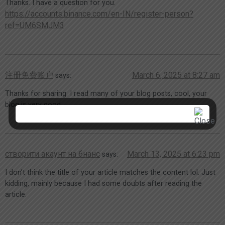
Thanks. I have a question for you.
https://accounts.binance.com/en-IN/register-person?
ref=UM6SMJM3
注册免费账户
March 6, 2025 at 8:27 am
says:
Thanks for sharing. I read many of your blog posts, cool, your
blog is very good.
створити акаунт на бнанс
March 13, 2025 at 6:23 pm
says:
I don’t think the title of your article matches the content lol. Just
kidding, mainly because I had some doubts after reading the
article.