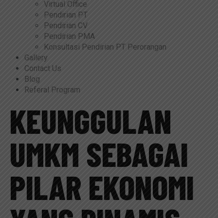
Virtual Office
Pendirian PT
Pendirian CV
Pendirian PMA
Konsultasi Pendirian PT Perorangan
Gallery
Contact Us
Blog
Referal Program
KEUNGGULAN
UMKM SEBAGAI
PILAR EKONOMI