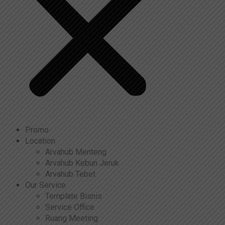
Promo
Location
Arvahub Menteng
Arvahub Kebun Jeruk
Arvahub Tebet
Our Service
Template Bisnis
Service Office
Ruang Meeting