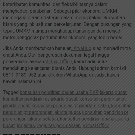
keterlibatan komunitas, dan fleksibilitasnya dalam
menghadapi perubahan. Sebagai pilar ekonomi, UMKM
memegang peran strategis dalam menciptakan ekosistem
bisnis yang inklusif dan berkelanjutan. Dengan dukungan yang
tepat, UMKM mampu menghadapi tantangan dan menjadi
motor penggerak pertumbuhan ekonomi yang lebih besar.
Jika Anda membutuhkan bantuan,
ArvaHub
siap menjadi mitra
andal Anda. Dari pengurusan dokumen legal hingga
penyediaan layanan
Virtual Office
, kami hadir untuk
mendukung kelancaran bisnis Anda. Hubungi admin kami di
0811-9189-952 atau klik ikon WhatsApp di sudut kanan
bawah halaman ini.
Tagged
konsultan pendirian badan usaha PKP jakarta pusat
,
konsultan pendirian cv jakarta pusat
,
konsultan pendirian pt
jakarta pusat
,
konsultan pendirian pt jakarta selatan
,
konsultan
pendirian pt perorangan jakarta pusat
,
konsultan pendirian pt
perorangan jakarta selatan
,
konsultan pendirian usaha jakarta
pusat
,
legalitas
,
legalitas perusahaan
,
Virtual Office