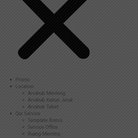
Promo
Location
Arvahub Menteng
Arvahub Kebun Jeruk
Arvahub Tebet
Our Service
Template Bisnis
Service Office
Ruang Meeting