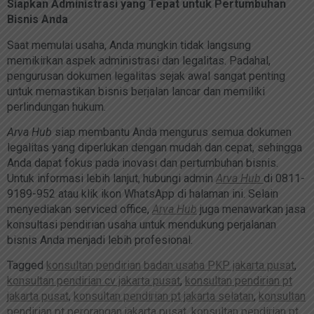
Siapkan Administrasi yang Tepat untuk Pertumbuhan
Bisnis Anda
Saat memulai usaha, Anda mungkin tidak langsung
memikirkan aspek administrasi dan legalitas. Padahal,
pengurusan dokumen legalitas sejak awal sangat penting
untuk memastikan bisnis berjalan lancar dan memiliki
perlindungan hukum.
Arva Hub
siap membantu Anda mengurus semua dokumen
legalitas yang diperlukan dengan mudah dan cepat, sehingga
Anda dapat fokus pada inovasi dan pertumbuhan bisnis.
Untuk informasi lebih lanjut, hubungi admin
Arva Hub
di 0811-
9189-952 atau klik ikon WhatsApp di halaman ini. Selain
menyediakan serviced office,
Arva Hub
juga menawarkan jasa
konsultasi pendirian usaha untuk mendukung perjalanan
bisnis Anda menjadi lebih profesional.
Tagged
konsultan pendirian badan usaha PKP jakarta pusat
,
konsultan pendirian cv jakarta pusat
,
konsultan pendirian pt
jakarta pusat
,
konsultan pendirian pt jakarta selatan
,
konsultan
pendirian pt perorangan jakarta pusat
,
konsultan pendirian pt