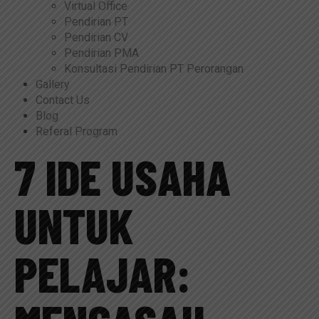
Virtual Office
Pendirian PT
Pendirian CV
Pendirian PMA
Konsultasi Pendirian PT Perorangan
Gallery
Contact Us
Blog
Referal Program
7 IDE USAHA
UNTUK
PELAJAR: