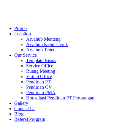
Skip
to
content
Promo
Location
Arvahub Menteng
Arvahub Kebun Jeruk
Arvahub Tebet
Our Service
Template Bisnis
Service Office
Ruang Meeting
Virtual Office
Pendirian PT
Pendirian CV
Pendirian PMA
Konsultasi Pendirian PT Perorangan
Gallery
Contact Us
Blog
Referal Program