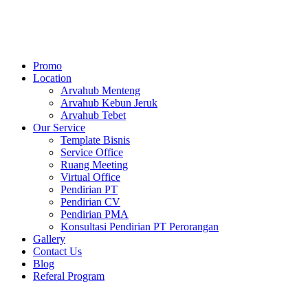
Skip
to
content
Promo
Location
Arvahub Menteng
Arvahub Kebun Jeruk
Arvahub Tebet
Our Service
Template Bisnis
Service Office
Ruang Meeting
Virtual Office
Pendirian PT
Pendirian CV
Pendirian PMA
Konsultasi Pendirian PT Perorangan
Gallery
Contact Us
Blog
Referal Program