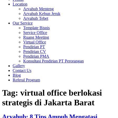
Location
Arvahub Menteng
Arvahub Kebun Jeruk
Arvahub Tebet
Our Service
Template Bisnis
Service Office
Ruang Meeting
Virtual Office
Pendirian PT
Pendirian CV
Pendirian PMA
Konsultasi Pendirian PT Perorangan
Gallery
Contact Us
Blog
Referal Program
Tag:
virtual office berlokasi
strategis di Jakarta Barat
Arvahub: 8 Tips Ampuh Mengatasi