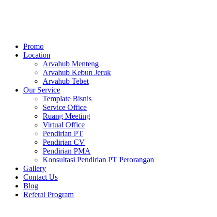
Skip
to
content
Promo
Location
Arvahub Menteng
Arvahub Kebun Jeruk
Arvahub Tebet
Our Service
Template Bisnis
Service Office
Ruang Meeting
Virtual Office
Pendirian PT
Pendirian CV
Pendirian PMA
Konsultasi Pendirian PT Perorangan
Gallery
Contact Us
Blog
Referal Program