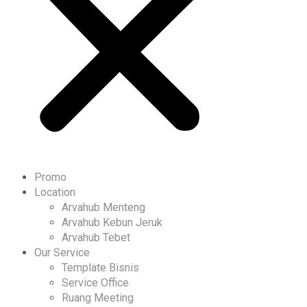
Promo
Location
Arvahub Menteng
Arvahub Kebun Jeruk
Arvahub Tebet
Our Service
Template Bisnis
Service Office
Ruang Meeting