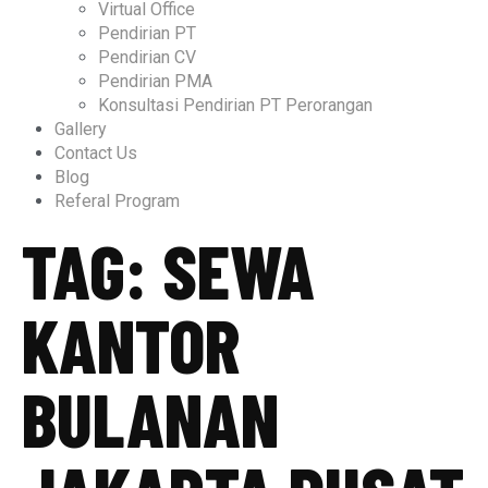
Virtual Office
Pendirian PT
Pendirian CV
Pendirian PMA
Konsultasi Pendirian PT Perorangan
Gallery
Contact Us
Blog
Referal Program
TAG:
SEWA
KANTOR
BULANAN