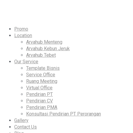
Skip
to
content
Promo
Location
Arvahub Menteng
Arvahub Kebun Jeruk
Arvahub Tebet
Our Service
Template Bisnis
Service Office
Ruang Meeting
Virtual Office
Pendirian PT
Pendirian CV
Pendirian PMA
Konsultasi Pendirian PT Perorangan
Gallery
Contact Us