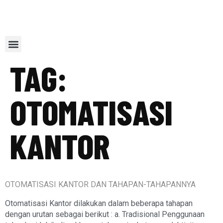
Our Service
Contact Us
Referal Program
TAG:
OTOMATISASI
KANTOR
OTOMATISASI KANTOR DAN TAHAPAN-TAHAPANNYA
Otomatisasi Kantor dilakukan dalam beberapa tahapan
dengan urutan sebagai berikut : a. Tradisional Penggunaan