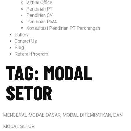
Virtual Office
Pendirian PT
Pendirian CV
Pendirian PMA
Konsultasi Pendirian PT Perorangan
Gallery
Contact Us
Blog
Referal Program
TAG:
MODAL
SETOR
MENGENAL MODAL DASAR, MODAL DITEMPATKAN, DAN
MODAL SETOR