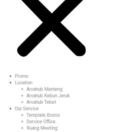
Promo
Location
Arvahub Menteng
Arvahub Kebun Jeruk
Arvahub Tebet
Our Service
Template Bisnis
Service Office
Ruang Meeting