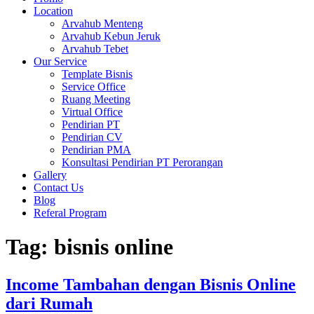
Location
Arvahub Menteng
Arvahub Kebun Jeruk
Arvahub Tebet
Our Service
Template Bisnis
Service Office
Ruang Meeting
Virtual Office
Pendirian PT
Pendirian CV
Pendirian PMA
Konsultasi Pendirian PT Perorangan
Gallery
Contact Us
Blog
Referal Program
Tag:
bisnis online
Income Tambahan dengan Bisnis Online
dari Rumah