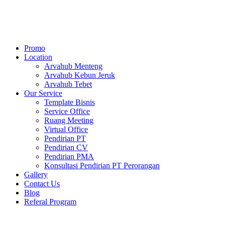
Skip
to
content
Promo
Location
Arvahub Menteng
Arvahub Kebun Jeruk
Arvahub Tebet
Our Service
Template Bisnis
Service Office
Ruang Meeting
Virtual Office
Pendirian PT
Pendirian CV
Pendirian PMA
Konsultasi Pendirian PT Perorangan
Gallery
Contact Us
Blog
Referal Program