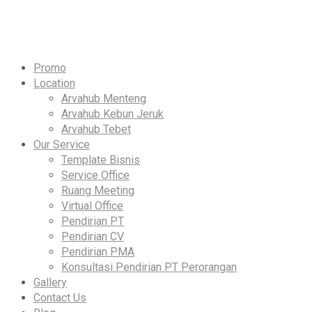
Skip
to
content
Promo
Location
Arvahub Menteng
Arvahub Kebun Jeruk
Arvahub Tebet
Our Service
Template Bisnis
Service Office
Ruang Meeting
Virtual Office
Pendirian PT
Pendirian CV
Pendirian PMA
Konsultasi Pendirian PT Perorangan
Gallery
Contact Us