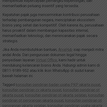
memperkuat kepercayaan pemangku kepentingan, dan
memanfaatkan peluang insentif yang tersedia.
Kepatuhan pajak juga mencerminkan kontribusi perusahaan
terhadap pembangunan negara, menciptakan ekosistem
bisnis yang sehat dan kompetitif. Oleh karena itu, perusahaan
harus proaktif dalam membangun kapasitas internal,
memanfaatkan teknologi, dan merencanakan pajak secara
strategis.
Jika Anda membutuhkan bantuan,
ArvaHub
siap menjadi mitra
andal Anda. Dari pengurusan dokumen legal hingga
penyediaan layanan
Virtual Office
, kami hadir untuk
mendukung kelancaran bisnis Anda. Hubungi admin kami di
0811-9189-952 atau klik ikon WhatsApp di sudut kanan
bawah halaman ini.
Tagged
konsultan pendirian badan usaha PKP jakarta pusat
,
konsultan pendirian cv jakarta pusat
,
konsultan pendirian pt
jakarta pusat
,
konsultan pendirian pt jakarta selatan
,
konsultan
pendirian pt perorangan jakarta pusat
,
konsultan pendirian pt
perorangan jakarta selatan
,
konsultan pendirian usaha jakarta