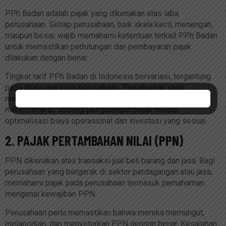
PPh Badan adalah pajak yang dikenakan atas laba
perusahaan. Setiap perusahaan, baik skala kecil, menengah,
maupun besar, wajib memahami ketentuan terkait PPh Badan
untuk memastikan perhitungan dan pembayaran pajak
dilakukan dengan benar.
Tingkat tarif PPh Badan di Indonesia bervariasi, tergantung
pada skala dan jenis perusahaan. Pemahaman yang
mendalam tentang perhitungan ini membantu perusahaan
merencanakan strategi pengurangan pajak melalui
optimalisasi biaya operasional dan investasi yang sesuai.
2. PAJAK PERTAMBAHAN NILAI (PPN)
PPN dikenakan atas transaksi jual beli barang dan jasa. Bagi
perusahaan yang bergerak di sektor perdagangan atau jasa,
memahami pajak pada perusahaan termasuk pemahaman
mengenai kewajiban PPN.
Perusahaan perlu memastikan bahwa mereka memungut,
melaporkan, dan menyetorkan PPN dengan benar. Kesalahan