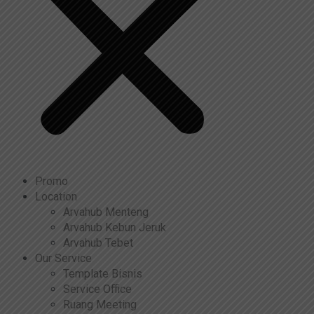
Promo
Location
Arvahub Menteng
Arvahub Kebun Jeruk
Arvahub Tebet
Our Service
Template Bisnis
Service Office
Ruang Meeting