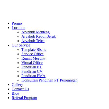
Skip
to
content
Promo
Location
Arvahub Menteng
Arvahub Kebun Jeruk
Arvahub Tebet
Our Service
Template Bisnis
Service Office
Ruang Meeting
Virtual Office
Pendirian PT
Pendirian CV
Pendirian PMA
Konsultasi Pendirian PT Perorangan
Gallery
Contact Us
Blog
Referal Program