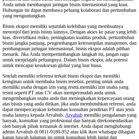
Anda untuk membangun jaringan bisnis internasional yang kuat.
Hubungan ini dapat membawa peluang kolaborasi dan pertumbuhan
yang menguntungkan.
Bisnis ekspor memiliki sejumlah kelebihan yang membuatnya
menonjol dari jenis bisnis lainnya. Dengan akses ke pasar yang lebih
luas, diversifikasi risiko, peningkatan kualitas produk, pertumbuhan
bisnis jangka panjang, pengembangan keterampilan manajemen, dan
pembangunan jaringan internasional, bisnis ekspor adalah pilihan
menarik. Jika Anda mempertimbangkan langkah ini, jangan ragu
untuk menjelajahi peluangnya. Dalam bisnis ekspor, ada potensi
untuk mencapai kesuksesan global yang luar biasa.
Setelah memiliki referensi terkait bisnis ekspor dan memiliki
keinginan untuk membuka bisnis tersebut, penting untuk anda
memiliki usaha dengan izin yang resmi.memiliki izin usaha yang
resmi seperti PT atau CV akan mempermudah anda untuk
mengembangkan usaha anda dan meningkatkan kepercayaan orang
atas bisnis yang anda dirikan. jika anda membutuhkan refernsi, anda
dapat mempercayakan kebutuhan konsultan pendirian PT atau jenis
usaha lainnya kepada Arvahub.
Arvahub
memiliki pengalaman yang
banyak, konsultan yang profesional dan banyak direkomendasikan
oleh banyak pihak termasuk di internet. Anda dapat menghubungi
admin Arvahub di 0811-9189-952 atau klik ikon whatsapp dibagian
kanan bawah halaman ini untuk konsultasi lebih lanjut dan