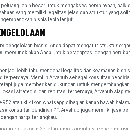
 peluang lebih besar untuk mengakses pembiayaan, baik 
haan yang memiliki legalitas jelas dan struktur yang soli
gembangkan bisnis lebih lanjut.
PENGELOLAAN
m pengelolaan bisnis. Anda dapat mengatur struktur organ
s ini memungkinkan Anda untuk beradaptasi dengan peruba
menjadi lebih tahu mengenai legalitas dan keamanan bisni
ng terpercaya. Memilih Arvahub sebagai konsultan pendiri
 tetapi juga memberikan dukungan untuk mengembangkan 
 lokasi strategis, dan reputasi terpercaya, Arvahub sia
52 atau klik ikon whatsapp dibagian kanan bawah halaman 
jasa konsultan pendirian PT, Arvahub juga memiliki jasa 
i dengan harga terjangkau.
angan di Jakarta Selatan
jasa konsultasi pendirian usa
,