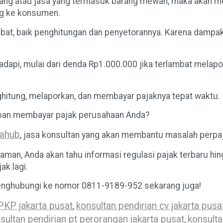
arang atau jasa yang termasuk barang mewah, maka akan m
ang ke konsumen.
ambat, baik penghitungan dan penyetorannya. Karena damp
adapi, mulai dari denda Rp1.000.000 jika terlambat melap
ghitung, melaporkan, dan membayar pajaknya tepat waktu.
iban membayar pajak perusahaan Anda?
ahub
, jasa konsultan yang akan membantu masalah perpa
man, Anda akan tahu informasi regulasi pajak terbaru hi
ak lagi.
enghubungi ke nomor 0811-9189-952 sekarang juga!
PKP jakarta pusat
konsultan pendirian cv jakarta pusa
,
sultan pendirian pt perorangan jakarta pusat
konsulta
,