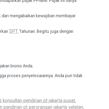
endapatkan pajak PPnBM. Pajak ini hanya
ak dari mengabaikan kewajiban membayar
SPT
orkan
Tahunan. Begitu juga dengan
jakan bisnis Anda.
ngga proses penyelesaiannya. Anda pun tidak
t
konsultan pendirian pt jakarta pusat
,
,
n pendirian pt perorangan jakarta selatan
,