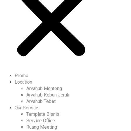
Promo
Location
Arvahub Menteng
Arvahub Kebun Jeruk
Arvahub Tebet
Our Service
Template Bisnis
Service Office
Ruang Meeting