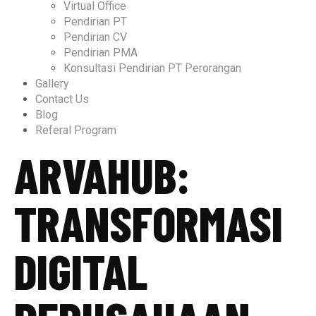
Virtual Office
Pendirian PT
Pendirian CV
Pendirian PMA
Konsultasi Pendirian PT Perorangan
Gallery
Contact Us
Blog
Referal Program
ARVAHUB:
TRANSFORMASI
DIGITAL